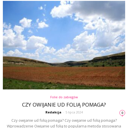
Folie do zabiegów
CZY OWIJANIE UD FOLIĄ POMAGA?
Redakcja
-
5 lipca 2024
0
Czy owijanie ud folią pomaga? Czy owijanie ud folią pomaga?
Wprowadzenie Owijanie ud folią to popularna metoda stosowana