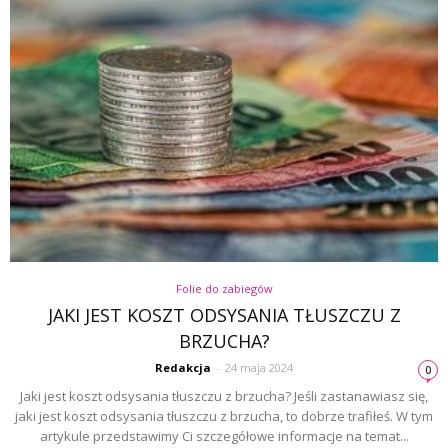
Folie do zabiegów
JAKI JEST KOSZT ODSYSANIA TŁUSZCZU Z
BRZUCHA?
Redakcja
-
24 maja 2024
0
Jaki jest koszt odsysania tłuszczu z brzucha? Jeśli zastanawiasz się,
jaki jest koszt odsysania tłuszczu z brzucha, to dobrze trafiłeś. W tym
artykule przedstawimy Ci szczegółowe informacje na temat...