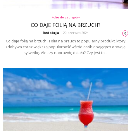
Folie do zabiegów
CO DAJE FOLIĄ NA BRZUCH?
Redakcja
-
20 czerwca 2024
0
Co daje folią na brzuch? Folia na brzuch to popularny produkt, który
zdobywa coraz większą popularność wśród osób dbających o swoją
sylwetkę. Ale czy naprawdę działa? Czy jest to...