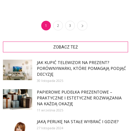
1
2
3
ZOBACZ TEŻ
JAK KUPIĆ TELEWIZOR NA PREZENT?
PORÓWNYWARKI, KTÓRE POMAGAJĄ PODJĄĆ
DECYZJĘ
30 listopada 2025
PAPIEROWE PUDEŁKA PREZENTOWE –
PRAKTYCZNE I ESTETYCZNE ROZWIĄZANIA
NA KAŻDĄ OKAZJĘ
11 września 2025
JAKĄ PERUKĘ NA STAŁE WYBRAĆ I GDZIE?
27 listopada 2024